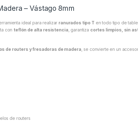
 Madera – Vástago 8mm
erramienta ideal para realizar
ranurados tipo T
en todo tipo de tabl
rta con
teflón de alta resistencia
, garantiza
cortes limpios, sin as
os de routers y fresadoras de madera
, se convierte en un accesor
elos de routers