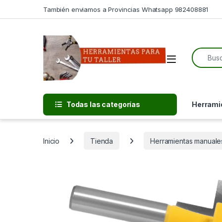
Skip to navigation
Skip to content
También enviamos a Provincias Whatsapp 982408881
Search f
Open
Todas las categorías
Herramie
Inicio
Tienda
Herramientas manuale