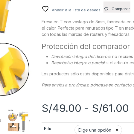
Comparar
Añadir a la lista de deseos
Fresa en T con vástago de 8mm, fabricada en ca
el calor. Perfecta para ranurados tipo T en ma
con todas las marcas de routers y fresadoras.
Protección del comprador
Devolución íntegra del dinero
si no recibes
Reembolso íntegro o parcial
si el artículo e
Los productos sólo estás disponibles para distri
Para envíos a provincias, póngase en contact
R
S/
49.00
-
S/
61.00
Filo