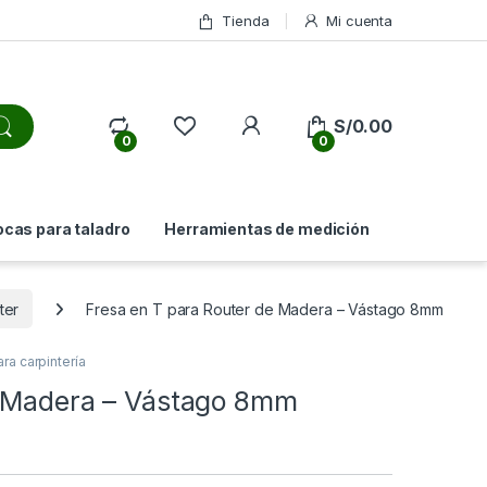
Tienda
Mi cuenta
My Account
S/
0.00
0
0
ocas para taladro
Herramientas de medición
ter
Fresa en T para Router de Madera – Vástago 8mm
ra carpintería
e Madera – Vástago 8mm