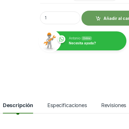
Fresa en T para Router de Madera – Vástag
Añadir al ca
Antonio
Online
Necesita ayuda?
Descripción
Especificaciones
Revisiones