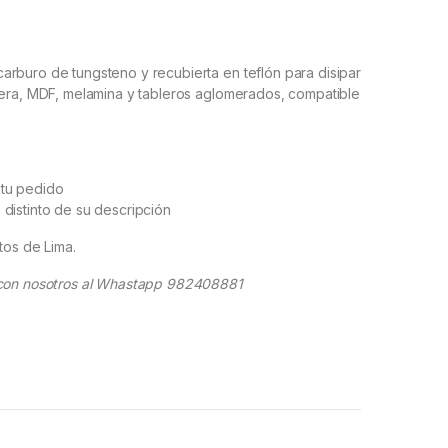
rburo de tungsteno y recubierta en teflón para disipar
dera, MDF, melamina y tableros aglomerados, compatible
 tu pedido
s distinto de su descripción
tos de Lima.
o con nosotros al Whastapp 982408881
ango de precios: desde S/