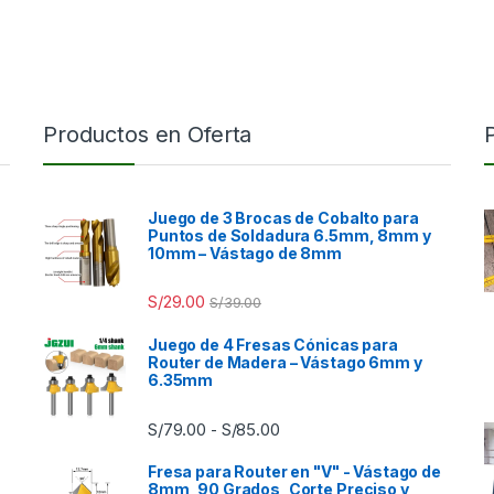
Productos en Oferta
Juego de 3 Brocas de Cobalto para
Puntos de Soldadura 6.5mm, 8mm y
10mm – Vástago de 8mm
S/
29.00
S/
39.00
Juego de 4 Fresas Cónicas para
Router de Madera – Vástago 6mm y
6.35mm
Rango de precios: desde S/7
S/
79.00
S/
85.00
-
Fresa para Router en "V" - Vástago de
8mm, 90 Grados, Corte Preciso y