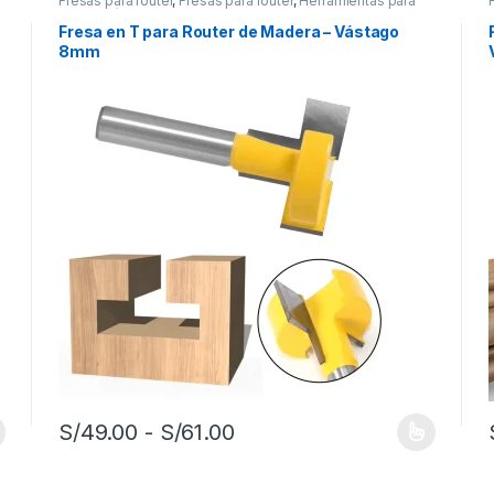
Fresas para router
,
Fresas para router
,
Herramientas para
carpintería
Fresa en T para Router de Madera – Vástago
8mm
Rango de precios: desde 
S/
49.00
-
S/
61.00
Este producto tiene múltiples variantes. Las opciones se pue