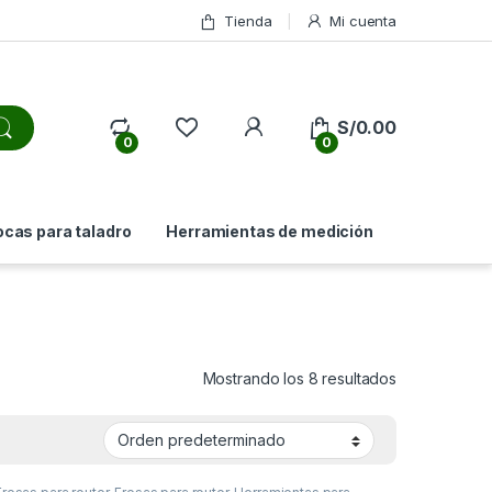
Tienda
Mi cuenta
My Account
S/
0.00
0
0
ocas para taladro
Herramientas de medición
Mostrando los 8 resultados