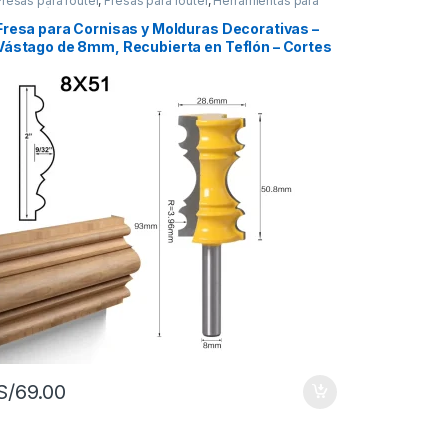
Fresas para router
,
Fresas para router
,
Herramientas para
carpintería
Fresa para Cornisas y Molduras Decorativas –
Vástago de 8mm, Recubierta en Teflón – Cortes
Limpios y Sin Astillas
S/49.00 hasta S/61.00
S/
69.00
den elegir en la página de producto