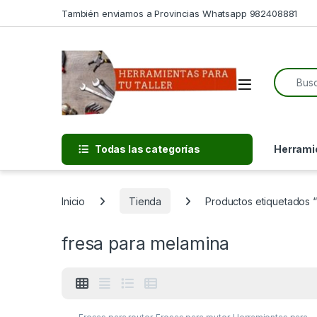
Skip to navigation
Skip to content
También enviamos a Provincias Whatsapp 982408881
Search f
Open
Todas las categorías
Herramie
Inicio
Tienda
Productos etiquetados “
fresa para melamina