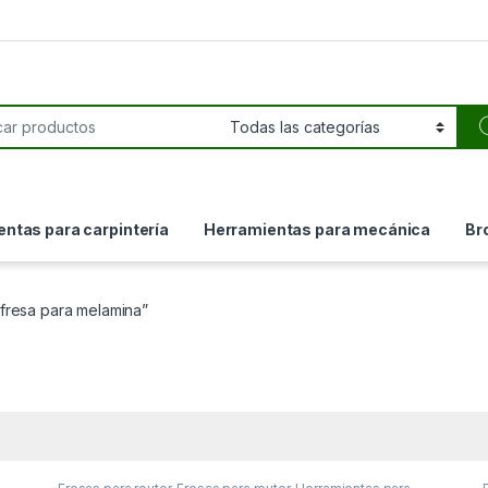
or:
ntas para carpintería
Herramientas para mecánica
Br
fresa para melamina”