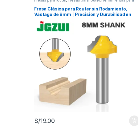
Fresas para router
,
Fresas para router
,
Herramientas para
carpintería
Fresa Clásica para Router sin Rodamiento,
Vástago de 8mm | Precisión y Durabilidad en
Carpintería
S/
19.00