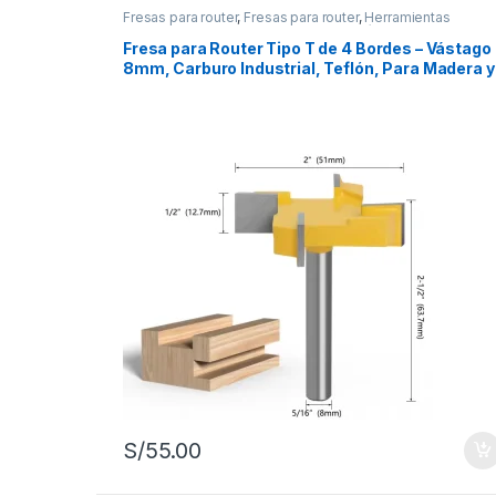
Fresas para router
,
Fresas para router
,
Herramientas
manuales
,
Herramientas para carpintería
Fresa para Router Tipo T de 4 Bordes – Vástago
8mm, Carburo Industrial, Teflón, Para Madera y
Melamina
S/
55.00