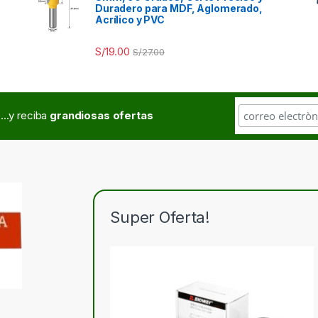
Duradero para MDF, Aglomerado,
Acrílico y PVC
S/
19.00
S/
27.00
...y reciba
grandiosas ofertas
Super Oferta!