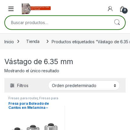
Skip to navigation
Skip to content
Open
0
Buscar por:
Inicio
Tienda
Productos etiquetados “Vástago de 6.35
Vástago de 6.35 mm
Mostrando el único resultado
Filtros
Fresas para router
,
Fresas para
router
,
Herramientas para
Fresa para Boleado de
carpintería
Cantos en Melamina –
Radios 1, 2 y 3 mm, vástago
de 6.35mm