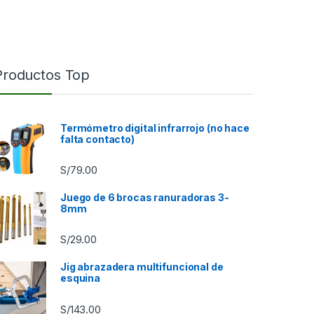
Productos Top
Termómetro digital infrarrojo (no hace
falta contacto)
S/
79.00
Juego de 6 brocas ranuradoras 3-
8mm
S/
29.00
9.00 hasta S/85.00
Jig abrazadera multifuncional de
esquina
S/
143.00