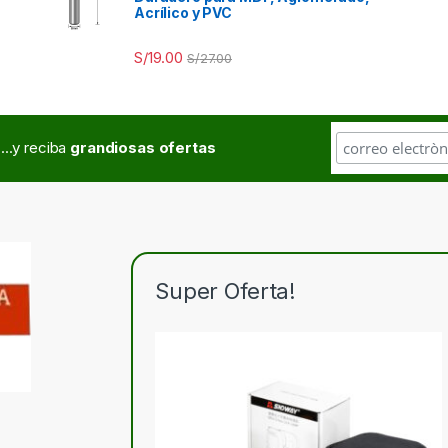
Acrílico y PVC
S/
19.00
S/
27.00
...y reciba
grandiosas ofertas
Super Oferta!