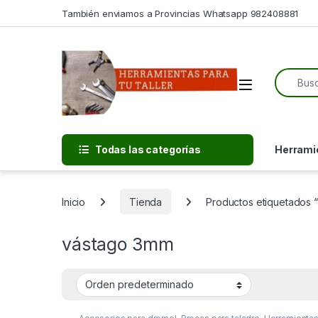
Skip to navigation
Skip to content
También enviamos a Provincias Whatsapp 982408881
Search f
Open
Todas las categorías
Herramie
Inicio
Tienda
Productos etiquetados 
vástago 3mm