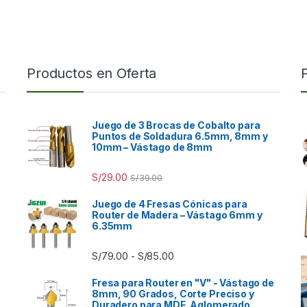
Productos en Oferta
Juego de 3 Brocas de Cobalto para
Puntos de Soldadura 6.5mm, 8mm y
10mm – Vástago de 8mm
S/
29.00
S/
39.00
Juego de 4 Fresas Cónicas para
Router de Madera – Vástago 6mm y
6.35mm
Rango de precios: desde S/7
S/
79.00
S/
85.00
-
Fresa para Router en "V" - Vástago de
8mm, 90 Grados, Corte Preciso y
Duradero para MDF, Aglomerado,