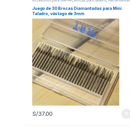
Accesorios para dremel
,
Brocas para taladro
,
Herramienta
manuales
,
Herramientas para carpintería
,
Herramientas par
mecánica
Juego de 30 Brocas Diamantadas para Mini
Taladro, vástago de 3mm
S/
37.00