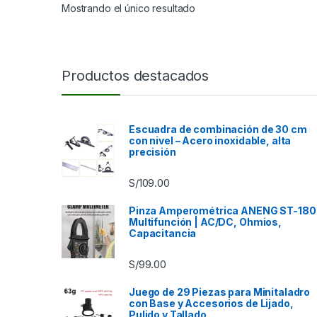
Mostrando el único resultado
Productos destacados
Escuadra de combinación de 30 cm
con nivel – Acero inoxidable, alta
precisión
S/
109.00
Pinza Amperométrica ANENG ST-180
Multifunción | AC/DC, Ohmios,
Capacitancia
S/
99.00
Juego de 29 Piezas para Minitaladro
con Base y Accesorios de Lijado,
Pulido y Tallado