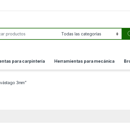
or:
ntas para carpintería
Herramientas para mecánica
Br
“vástago 3mm”