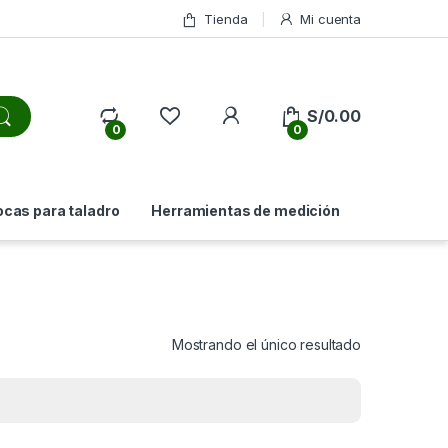
Tienda
Mi cuenta
My Account
S/
0.00
0
0
ocas para taladro
Herramientas de medición
Mostrando el único resultado