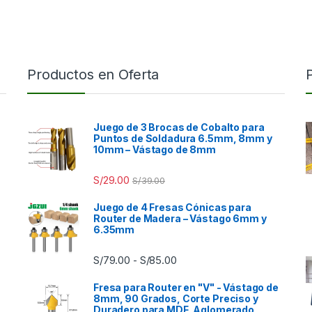
Productos en Oferta
Juego de 3 Brocas de Cobalto para
Puntos de Soldadura 6.5mm, 8mm y
10mm – Vástago de 8mm
S/
29.00
S/
39.00
Juego de 4 Fresas Cónicas para
Router de Madera – Vástago 6mm y
6.35mm
Rango de precios: desde S/7
S/
79.00
S/
85.00
-
Fresa para Router en "V" - Vástago de
8mm, 90 Grados, Corte Preciso y
Duradero para MDF, Aglomerado,