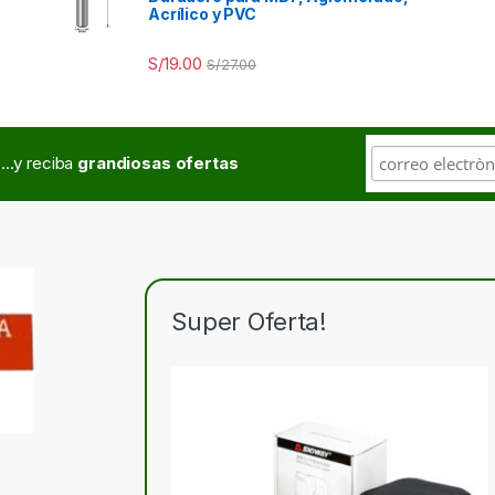
Acrílico y PVC
S/
19.00
S/
27.00
...y reciba
grandiosas ofertas
Super Oferta!