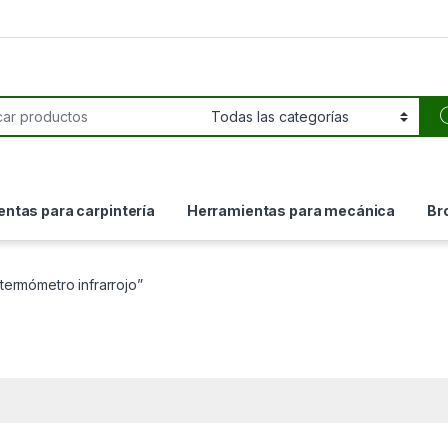
or:
ntas para carpintería
Herramientas para mecánica
Br
termómetro infrarrojo”