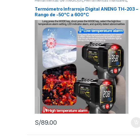
Herramientas de medición
,
Herramientas manuales
,
Herramientas para mecánica
Termómetro Infrarrojo Digital ANENG TH-203 –
Rango de -50°C a 600°C
S/
89.00