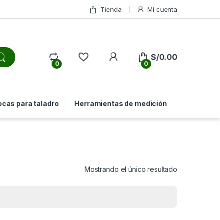
Tienda
Mi cuenta
My Account
S/
0.00
0
0
ocas para taladro
Herramientas de medición
Mostrando el único resultado