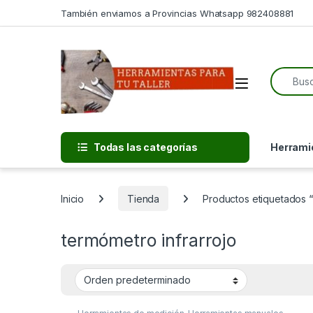
Skip to navigation
Skip to content
También enviamos a Provincias Whatsapp 982408881
Search f
Open
Todas las categorías
Herramie
Inicio
Tienda
Productos etiquetados “
termómetro infrarrojo