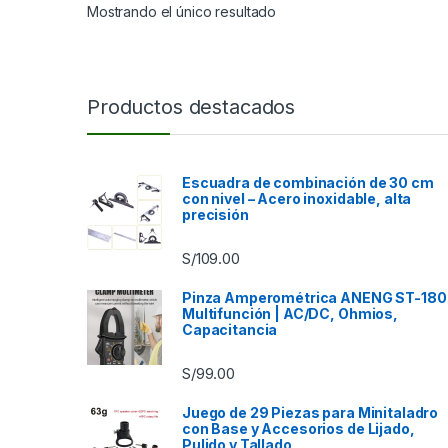
Mostrando el único resultado
Productos destacados
Escuadra de combinación de 30 cm
con nivel – Acero inoxidable, alta
precisión
S/
109.00
Pinza Amperométrica ANENG ST-180
Multifunción | AC/DC, Ohmios,
Capacitancia
S/
99.00
Juego de 29 Piezas para Minitaladro
con Base y Accesorios de Lijado,
Pulido y Tallado