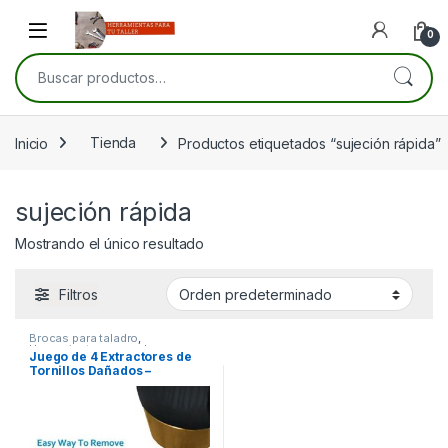
Skip to navigation
Skip to content
Open
0
Buscar por:
Inicio
Tienda
Productos etiquetados “sujeción rápida”
sujeción rápida
Mostrando el único resultado
Filtros
Brocas para taladro
,
Herramientas manuales
,
Juego de 4 Extractores de
Herramientas para carpintería
,
Tornillos Dañados –
Herramientas para mecánica
Recubiertos en Titanio