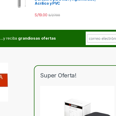
Acrílico y PVC
S/
19.00
S/
27.00
...y reciba
grandiosas ofertas
Super Oferta!