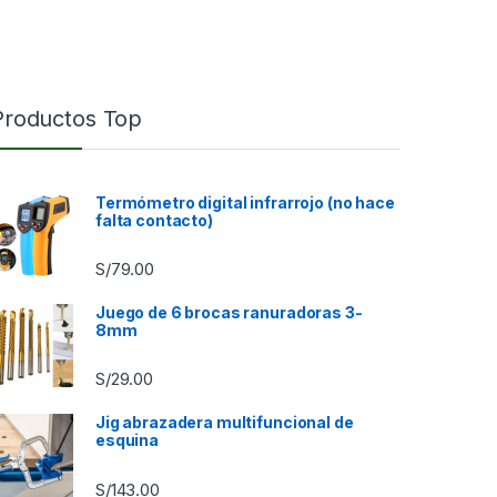
Productos Top
Termómetro digital infrarrojo (no hace
falta contacto)
S/
79.00
Juego de 6 brocas ranuradoras 3-
8mm
S/
29.00
9.00 hasta S/85.00
Jig abrazadera multifuncional de
esquina
S/
143.00