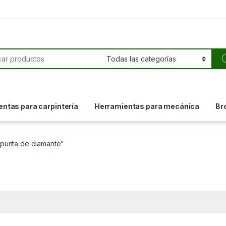
or:
ntas para carpintería
Herramientas para mecánica
Br
“punta de diamante”