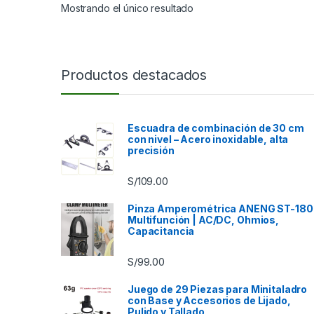
Mostrando el único resultado
Productos destacados
Escuadra de combinación de 30 cm
con nivel – Acero inoxidable, alta
precisión
S/
109.00
Pinza Amperométrica ANENG ST-180
Multifunción | AC/DC, Ohmios,
Capacitancia
S/
99.00
Juego de 29 Piezas para Minitaladro
con Base y Accesorios de Lijado,
Pulido y Tallado