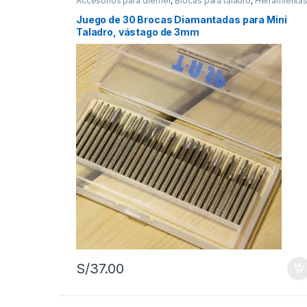
Accesorios para dremel
,
Brocas para taladro
,
Herramienta
manuales
,
Herramientas para carpintería
,
Herramientas par
mecánica
Juego de 30 Brocas Diamantadas para Mini
Taladro, vástago de 3mm
S/
37.00