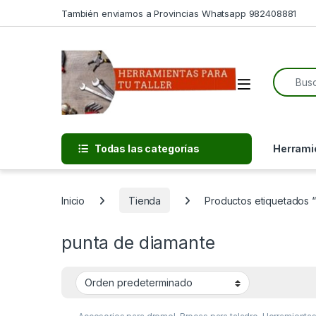
Skip to navigation
Skip to content
También enviamos a Provincias Whatsapp 982408881
Search f
Open
Todas las categorías
Herramie
Inicio
Tienda
Productos etiquetados 
punta de diamante