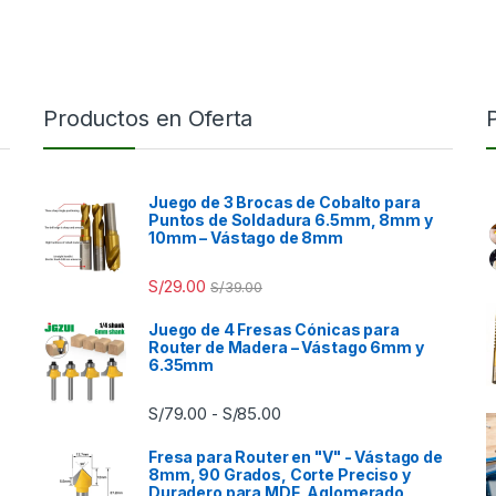
Productos en Oferta
Juego de 3 Brocas de Cobalto para
Puntos de Soldadura 6.5mm, 8mm y
10mm – Vástago de 8mm
S/
29.00
S/
39.00
Juego de 4 Fresas Cónicas para
Router de Madera – Vástago 6mm y
6.35mm
Rango de precios: desde S/7
S/
79.00
S/
85.00
-
Fresa para Router en "V" - Vástago de
8mm, 90 Grados, Corte Preciso y
Duradero para MDF, Aglomerado,