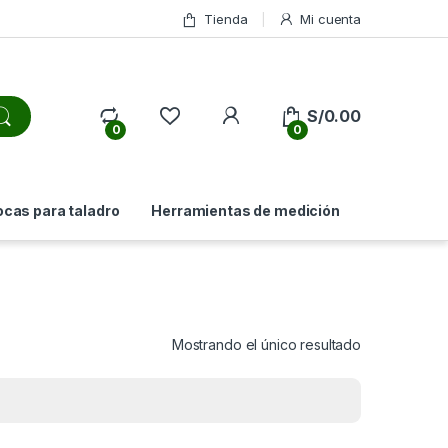
Tienda
Mi cuenta
My Account
S/
0.00
0
0
ocas para taladro
Herramientas de medición
Mostrando el único resultado