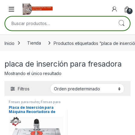
Skip to navigation
Skip to content
Open
0
Buscar por:
Inicio
Tienda
Productos etiquetados “placa de inserció
placa de inserción para fresadora
Mostrando el único resultado
Filtros
Fresas para router
,
Fresas para
router
,
Herramientas manuales
,
Placa de Inserción para
Herramientas para carpintería
Máquina Recortadora de
Madera – Compatible con
recortadoras de 6.35mm