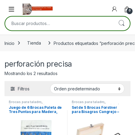
Skip to navigation
Skip to content
Open
0
Buscar por:
Inicio
Tienda
Productos etiquetados “perforación prec
perforación precisa
Mostrando los 2 resultados
Filtros
Brocas para taladro
,
Brocas para taladro
,
Herramientas manuales
,
Herramientas para carpintería
Juego de 6 Brocas Paleta de
Set de 5 Brocas Forstner
Herramientas para carpintería
Tres Puntas para Madera,
para Bisagras Cangrejo –
MDF y Tableros
Alta Precisión y Durabilidad
Aglomerados – Vástago
Hexagonal, Acero de Alta
Resistencia