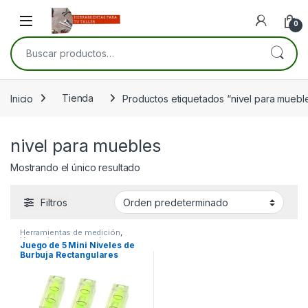
Skip to navigation
Skip to content
Open
0
Buscar por:
Inicio
Tienda
Productos etiquetados “nivel para muebl
nivel para muebles
Mostrando el único resultado
Filtros
Herramientas de medición
,
Herramientas manuales
,
Juego de 5 Mini Niveles de
Herramientas para carpintería
,
Burbuja Rectangulares
Herramientas para electricistas
,
Herramientas para la
15×15×40 mm Acrílico y ABS
construcción