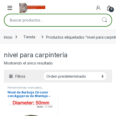
Skip to navigation
Skip to content
Open
0
Buscar por:
Inicio
Tienda
Productos etiquetados “nivel para carpint
nivel para carpintería
Mostrando el único resultado
Filtros
Herramientas manuales
,
Herramientas para carpintería
,
Nivel de Burbuja Circular
Herramientas para la
con Agujeros de Montaje –
construcción
50mm | Alta Precisión y
Durabilidad