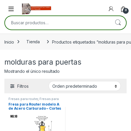
Skip to navigation
Skip to content
Open
0
Buscar por:
Inicio
Tienda
Productos etiquetados “molduras para pu
molduras para puertas
Mostrando el único resultado
Filtros
Fresas para router
,
Fresas para
router
,
Herramientas para
Fresa para Router modelo A
carpintería
de Acero Carburado – Cortes
Precisos y Sin Astillas para
Molduras