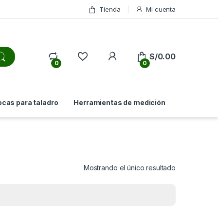
Tienda
Mi cuenta
My Account
S/
0.00
0
0
ocas para taladro
Herramientas de medición
Mostrando el único resultado