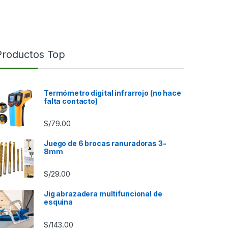
Productos Top
Termómetro digital infrarrojo (no hace
falta contacto)
S/
79.00
Juego de 6 brocas ranuradoras 3-
8mm
S/
29.00
9.00 hasta S/85.00
Jig abrazadera multifuncional de
esquina
S/
143.00