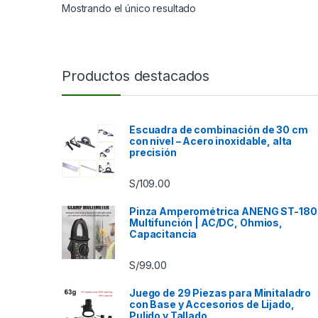
Mostrando el único resultado
Productos destacados
Escuadra de combinación de 30 cm
con nivel – Acero inoxidable, alta
precisión
S/
109.00
Pinza Amperométrica ANENG ST-180
Multifunción | AC/DC, Ohmios,
Capacitancia
S/
99.00
Juego de 29 Piezas para Minitaladro
con Base y Accesorios de Lijado,
Pulido y Tallado