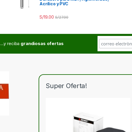
Acrílico y PVC
S/
19.00
S/
27.00
...y reciba
grandiosas ofertas
Super Oferta!