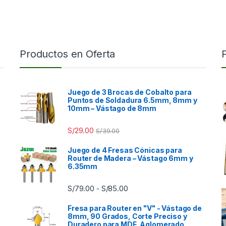
Productos en Oferta
Juego de 3 Brocas de Cobalto para
Puntos de Soldadura 6.5mm, 8mm y
10mm – Vástago de 8mm
S/
29.00
S/
39.00
Juego de 4 Fresas Cónicas para
Router de Madera – Vástago 6mm y
6.35mm
Rango de precios: desde S/7
S/
79.00
S/
85.00
-
Fresa para Router en "V" - Vástago de
8mm, 90 Grados, Corte Preciso y
Duradero para MDF, Aglomerado,