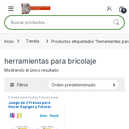
Skip to navigation
Skip to content
Open
0
Buscar por:
Inicio
Tienda
Productos etiquetados “herramientas para
herramientas para bricolaje
Mostrando el único resultado
Filtros
Fresas para router
,
Fresas para
router
,
Herramientas para
Juego de 2 Fresas para
carpintería
Hacer Espigas y Formar
Octógonos – Precisión y
Versatilidad