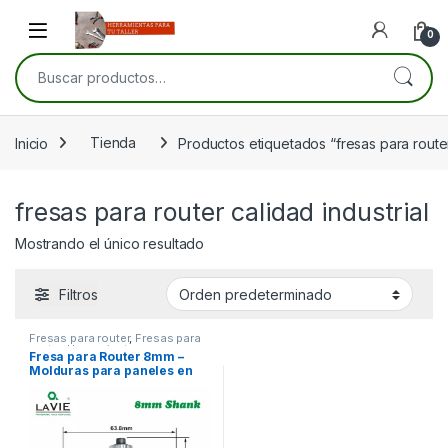
Skip to navigation
Skip to content
Open
0
Buscar por:
Inicio
Tienda
Productos etiquetados “fresas para router 
fresas para router calidad industrial
Mostrando el único resultado
Filtros
Fresas para router
,
Fresas para
router
,
Herramientas para
Fresa para Router 8mm –
carpintería
Molduras para paneles en
madera y MDF