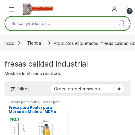
Skip to navigation
Skip to content
Open
0
Buscar por:
Inicio
Tienda
Productos etiquetados “fresas calidad ind
fresas calidad industrial
Mostrando el único resultado
Filtros
Fresas para router
,
Fresas para
router
,
Herramientas para
Fresa para Router para
carpintería
Marco de Madera, MDF o
Aglomerado – Vástago 8mm,
Revestida en Teflón, Calidad
Industrial