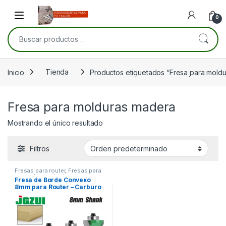
Skip to navigation
Skip to content
Open
0
Buscar por:
Inicio
Tienda
Productos etiquetados “Fresa para mold
Fresa para molduras madera
Mostrando el único resultado
Filtros
Fresas para router
,
Fresas para
router
,
Herramientas para
Fresa de Borde Convexo
carpintería
8mm para Router – Carburo
de Tungsteno, Cortes
Limpios y Duraderos