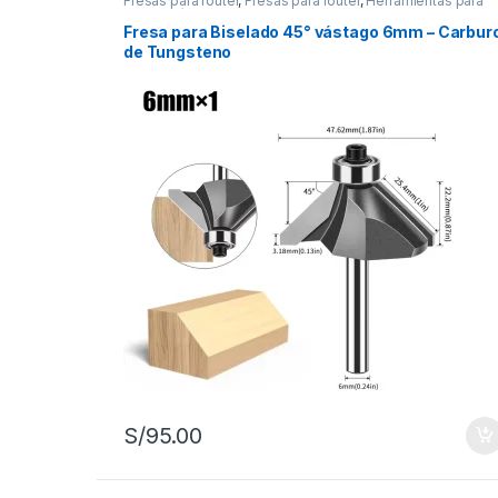
Fresas para router
,
Fresas para router
,
Herramientas para
carpintería
Fresa para Biselado 45° vástago 6mm – Carbur
de Tungsteno
S/
95.00