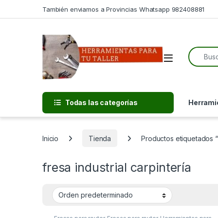
Skip to navigation
Skip to content
También enviamos a Provincias Whatsapp 982408881
Search f
Open
Todas las categorías
Herramie
Inicio
Tienda
Productos etiquetados “f
fresa industrial carpintería