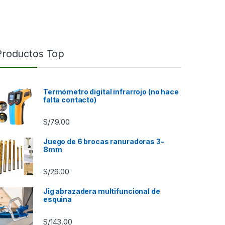
Productos Top
Termómetro digital infrarrojo (no hace
falta contacto)
S/
79.00
Juego de 6 brocas ranuradoras 3-
8mm
S/
29.00
9.00 hasta S/85.00
Jig abrazadera multifuncional de
esquina
S/
143.00