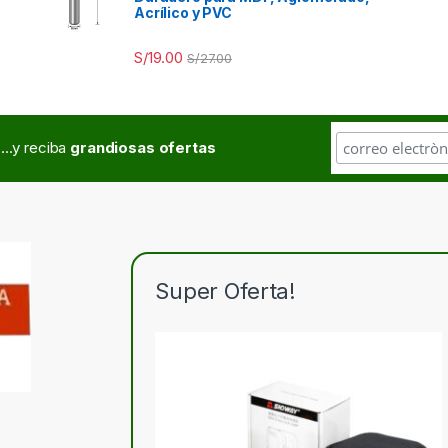
Acrílico y PVC
S/
19.00
S/
27.00
...y reciba
grandiosas ofertas
Super Oferta!