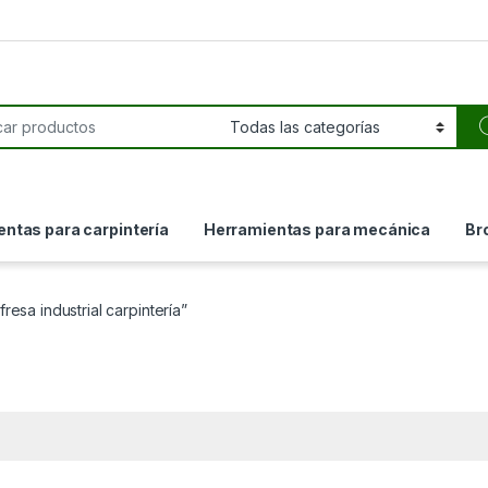
or:
ntas para carpintería
Herramientas para mecánica
Br
resa industrial carpintería”