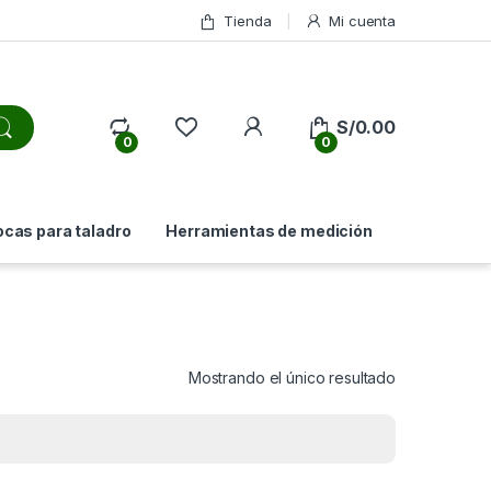
Tienda
Mi cuenta
My Account
S/
0.00
0
0
ocas para taladro
Herramientas de medición
Mostrando el único resultado