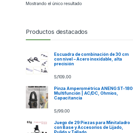
Mostrando el único resultado
Productos destacados
Escuadra de combinación de 30 cm
con nivel – Acero inoxidable, alta
precisión
S/
109.00
Pinza Amperométrica ANENG ST-180
Multifunción | AC/DC, Ohmios,
Capacitancia
S/
99.00
Juego de 29 Piezas para Minitaladro
con Base y Accesorios de Lijado,
Pulido y Tallado