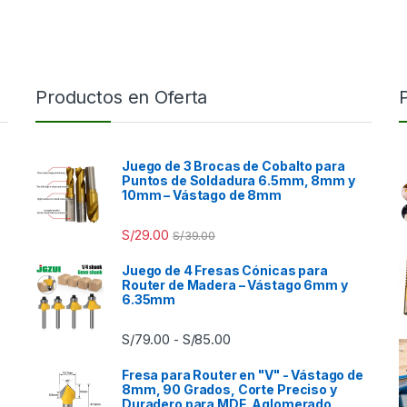
Productos en Oferta
Juego de 3 Brocas de Cobalto para
Puntos de Soldadura 6.5mm, 8mm y
10mm – Vástago de 8mm
S/
29.00
S/
39.00
Juego de 4 Fresas Cónicas para
Router de Madera – Vástago 6mm y
6.35mm
Rango de precios: desde S/7
S/
79.00
S/
85.00
-
Fresa para Router en "V" - Vástago de
8mm, 90 Grados, Corte Preciso y
Duradero para MDF, Aglomerado,