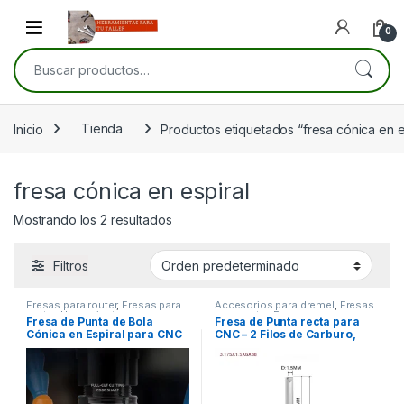
Skip to navigation
Skip to content
Open
0
Buscar por:
Inicio
Tienda
Productos etiquetados “fresa cónica en e
fresa cónica en espiral
Mostrando los 2 resultados
Filtros
Fresas para router
,
Fresas para
Accesorios para dremel
,
Fresas
router
,
Herramientas para
para router
,
Fresas para router
,
Fresa de Punta de Bola
Fresa de Punta recta para
carpintería
Herramientas para carpintería
Cónica en Espiral para CNC
CNC – 2 Filos de Carburo,
– 2 Filos de Carburo, Vástago
Vástago de 3.175, 4mm, 6mm
de 4mm, 6mm y 8mm
y 8mm