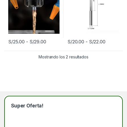
Rango de precios: desde S/25.00 hast
Rango de 
S/
25.00
-
S/
29.00
S/
20.00
-
S/
22.00
Este producto tiene múltiples variantes. Las opciones se pueden
Este producto tiene múltiples v
Mostrando los 2 resultados
Super Oferta!