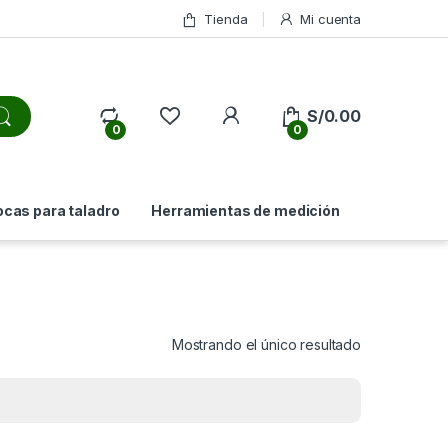
Tienda
Mi cuenta
My Account
S/
0.00
0
0
ocas para taladro
Herramientas de medición
Mostrando el único resultado