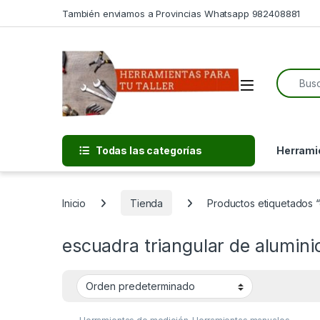
Skip to navigation
Skip to content
También enviamos a Provincias Whatsapp 982408881
Search f
Open
Todas las categorías
Herramie
Inicio
Tienda
Productos etiquetados “
escuadra triangular de alumini