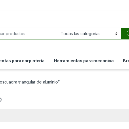
or:
ntas para carpintería
Herramientas para mecánica
Br
escuadra triangular de aluminio”
o