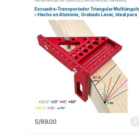
Herramientas de medición
,
Herramientas manuales
,
Herramientas para carpintería
,
Herramientas para la
construcción
Escuadra-Transportador Triangular Multiángul
– Hecho en Aluminio, Grabado Láser, Ideal para
Carpintería y Dibujo
S/
69.00