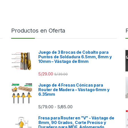
Productos en Oferta
Juego de 3 Brocas de Cobalto para
Puntos de Soldadura 6.5mm, 8mm y
10mm – Vástago de 8mm
S/
29.00
S/
39.00
Juego de 4 Fresas Cónicas para
Router de Madera – Vástago 6mm y
6.35mm
Rango de precios: desde S/7
S/
79.00
S/
85.00
-
Fresa para Router en "V" - Vástago de
8mm, 90 Grados, Corte Preciso y
Duradero para MDF, Aglomerado,