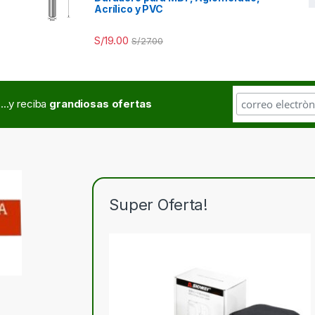
Acrílico y PVC
S/
19.00
S/
27.00
...y reciba
grandiosas ofertas
Super Oferta!