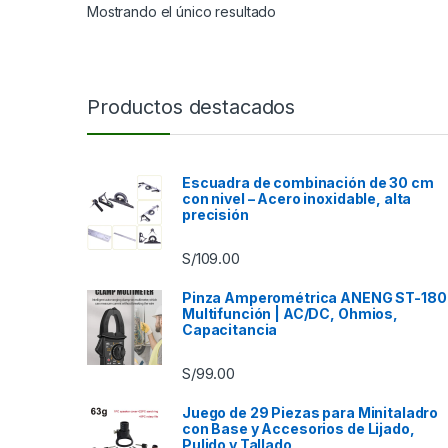
Mostrando el único resultado
Productos destacados
Escuadra de combinación de 30 cm
con nivel – Acero inoxidable, alta
precisión
S/
109.00
Pinza Amperométrica ANENG ST-180
Multifunción | AC/DC, Ohmios,
Capacitancia
S/
99.00
Juego de 29 Piezas para Minitaladro
con Base y Accesorios de Lijado,
Pulido y Tallado