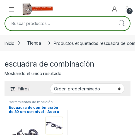
Skip to navigation
Skip to content
Open
0
Buscar por:
Inicio
Tienda
Productos etiquetados “escuadra de com
escuadra de combinación
Mostrando el único resultado
Filtros
Herramientas de medición
,
Herramientas manuales
,
Escuadra de combinación
Herramientas para carpintería
,
de 30 cm con nivel – Acero
Herramientas para la
construcción
,
Herramientas
inoxidable, alta precisión
para mecánica