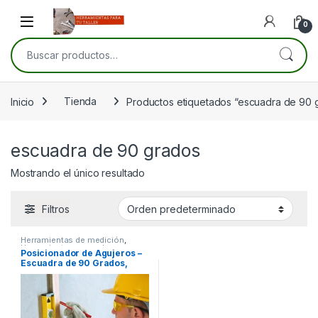
Skip to navigation
Skip to content
Open
0
Buscar por:
Inicio
Tienda
Productos etiquetados “escuadra de 90 
escuadra de 90 grados
Mostrando el único resultado
Filtros
Herramientas de medición
,
Herramientas manuales
,
Posicionador de Agujeros –
Herramientas para carpintería
Escuadra de 90 Grados,
hasta 50mm, Aleación de
Aluminio, Durable y Preciso