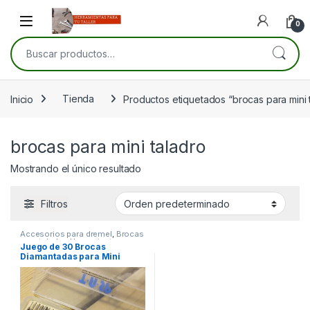
Skip to navigation
Skip to content
Open
0
Buscar por:
Inicio
Tienda
Productos etiquetados “brocas para mini 
brocas para mini taladro
Mostrando el único resultado
Filtros
Accesorios para dremel
,
Brocas
para taladro
,
Herramientas
Juego de 30 Brocas
manuales
,
Herramientas para
Diamantadas para Mini
carpintería
,
Herramientas para
mecánica
Taladro, vástago de 3mm