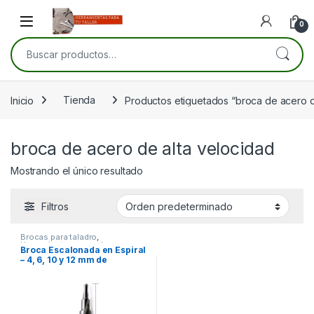
Skip to navigation
Skip to content
Open
0
Buscar por:
Inicio
Tienda
Productos etiquetados “broca de acero d
broca de acero de alta velocidad
Mostrando el único resultado
Filtros
Brocas para taladro
,
Herramientas manuales
,
Broca Escalonada en Espiral
Herramientas para carpintería
,
– 4, 6, 10 y 12 mm de
Herramientas para electricistas
,
Herramientas para la
Diámetro, Vástago de 1/4″,
construcción
,
Herramientas
Acero de Alta Velocidad
para mecánica
para Madera, Cobre y
Aluminio