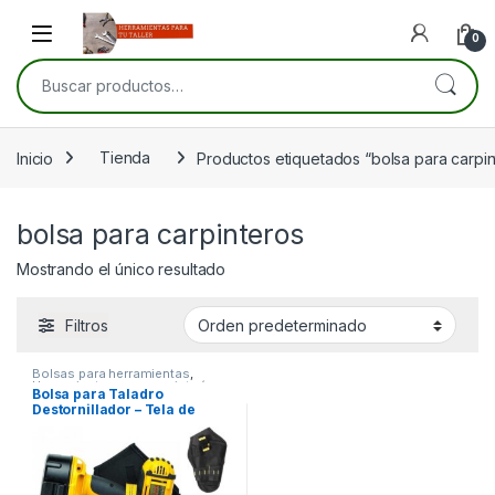
Skip to navigation
Skip to content
Open
0
Buscar por:
Inicio
Tienda
Productos etiquetados “bolsa para carpin
bolsa para carpinteros
Mostrando el único resultado
Filtros
Bolsas para herramientas
,
Herramientas para carpintería
,
Bolsa para Taladro
Herramientas para electricistas
Destornillador – Tela de
Oxford Fuerte y Duradera –
Ideal para Trabajos en
Altura – 17 x 26 cm