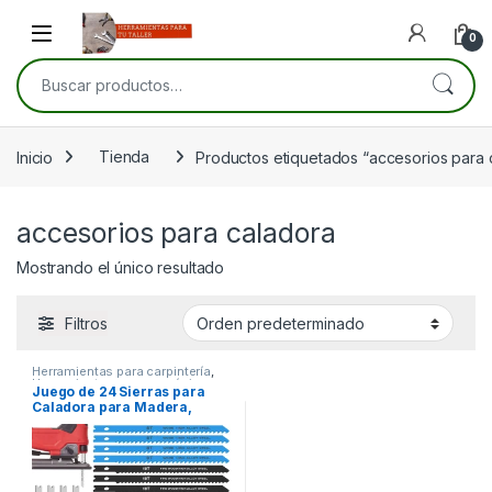
Skip to navigation
Skip to content
Open
0
Buscar por:
Inicio
Tienda
Productos etiquetados “accesorios para 
accesorios para caladora
Mostrando el único resultado
Filtros
Herramientas para carpintería
,
Herramientas para mecánica
Juego de 24 Sierras para
Caladora para Madera,
Plástico y Metales No
Ferrosos