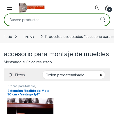
Skip to navigation
Skip to content
Open
0
Buscar por:
Inicio
Tienda
Productos etiquetados “accesorio para 
accesorio para montaje de muebles
Mostrando el único resultado
Filtros
Brocas para taladro
,
Herramientas manuales
,
Extensión Flexible de Metal
Herramientas para carpintería
,
30 cm – Vástago 1/4”
Herramientas para electricistas