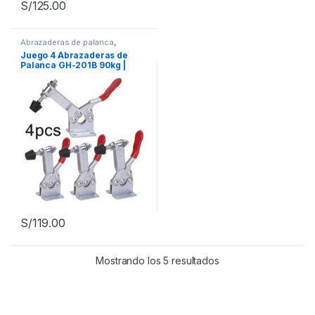
S/
125.00
Abrazaderas de palanca
,
Herramientas manuales
,
Juego 4 Abrazaderas de
Herramientas para carpintería
Palanca GH-201B 90kg |
Toggle Clamp Sujeción
Rápida para Carpintería y
Soldadura
S/
119.00
Mostrando los 5 resultados