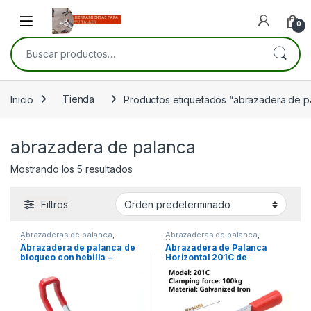
Skip to navigation
Skip to content
Open
0
Buscar por:
Inicio
Tienda
Productos etiquetados “abrazadera de p
abrazadera de palanca
Mostrando los 5 resultados
Filtros
Abrazaderas de palanca
,
Abrazaderas de palanca
,
Herramientas manuales
,
Herramientas manuales
,
Abrazadera de palanca de
Abrazadera de Palanca
Herramientas para carpintería
,
Herramientas para carpintería
,
bloqueo con hebilla –
Horizontal 201C de
Herramientas para electrónica
,
Herramientas para mecánica
Herramientas para la
Ajustable, 100 kg de carga
Liberación Rápida – Juego
construcción
,
Herramientas
de 2 Piezas
para mecánica