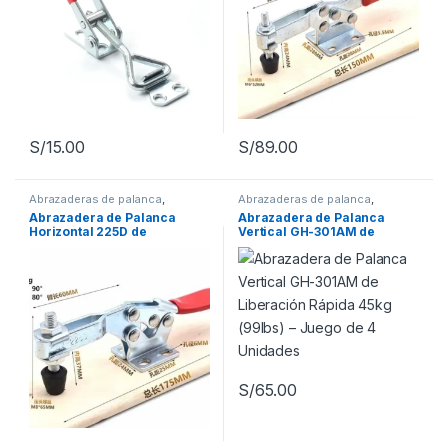
S/
15.00
S/
89.00
Abrazaderas de palanca
,
Abrazaderas de palanca
,
Herramientas manuales
,
Herramientas manuales
,
Abrazadera de Palanca
Abrazadera de Palanca
Herramientas para carpintería
,
Herramientas para carpintería
,
Horizontal 225D de
Vertical GH-301AM de
Herramientas para mecánica
Herramientas para la
construcción
,
Herramientas
Liberación Rápida – Juego
Liberación Rápida 45kg
para mecánica
de 2 Unidades- 200 kg
(99lbs) – Juego de 4
Unidades
S/
65.00