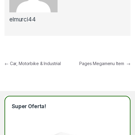
elmurci44
Navegación de entradas
←
Car, Motorbike & Industrial
Pages Megamenu Item
→
Super Oferta!